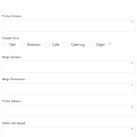
arı
iler
 Mikrofiber Bezler
Firma Ünvanı:
ı
e Kovalar
*
ereçleri
apları
Faliyet Türü
Otel
Restoran
Cafe
Catering
Diğer
*
Vergi Dairesi
*
spenserleri
Vergi Numarası
*
Firma Adresi
*
Yetkili Ad Soyad
*