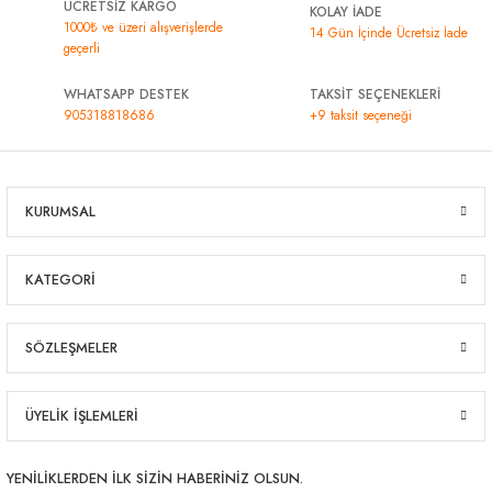
ÜCRETSİZ KARGO
KOLAY İADE
1000₺ ve üzeri alışverişlerde
14 Gün İçinde Ücretsiz İade
geçerli
WHATSAPP DESTEK
TAKSİT SEÇENEKLERİ
905318818686
+9 taksit seçeneği
KURUMSAL
KATEGORİ
SÖZLEŞMELER
ÜYELİK İŞLEMLERİ
YENİLİKLERDEN İLK SİZİN HABERİNİZ OLSUN.