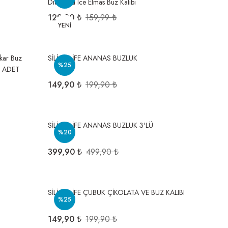
Diamond Ice Elmas Buz Kalıbı
129,90 ₺
159,99 ₺
YENİ
ıkar Buz
SİLİCOLİFE ANANAS BUZLUK
%25
 2 ADET
149,90 ₺
199,90 ₺
SİLİCOLİFE ANANAS BUZLUK 3'LÜ
%20
399,90 ₺
499,90 ₺
SİLİCOLİFE ÇUBUK ÇİKOLATA VE BUZ KALIBI
%25
149,90 ₺
199,90 ₺