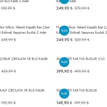
um Buz Kalıbı 3 Adet
Buzluk 3 Adet
159,99 ₺
249,90 ₺
279,90 ₺
 Mini Silikon Tabanlı Kapaklı Bas Çıkar
Flosoft Silikon Tabanlı Kapaklı Bas Ç
%24
 8 Bölmeli Yapışmaz Buzluk 2 Adet
Kalıbı, 12 Bölmeli Yapışmaz Buzluk
249,99 ₺
249,90 ₺
329,99 ₺
 ÇUBUK ÇİKOLATA VE BUZ KALIBI
SİLİCOLİFE KAKTUS BUZLUK 3'LÜ
%20
439,99 ₺
399,90 ₺
499,90 ₺
 KALP ÇİKOLATA VE BUZ KALIBI
SİLİCOLİFE KAKTUS BUZLUK
%25
199,90 ₺
149,90 ₺
199,90 ₺