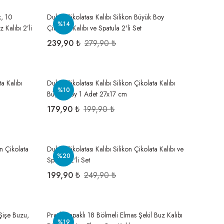
k, 10
Dubai Çikolatası Kalıbı Silikon Büyük Boy
%14
Kalıbı 2’li
Çikolata Kalıbı ve Spatula 2'li Set
239,90 ₺
279,90 ₺
ta Kalıbı
Dubai Çikolatası Kalıbı Silikon Çikolata Kalıbı
%10
Büyük Boy 1 Adet 27x17 cm
179,90 ₺
199,90 ₺
on Çikolata
Dubai Çikolatası Kalıbı Silikon Çikolata Kalıbı ve
%20
Spatula 2'li Set
199,90 ₺
249,90 ₺
Şişe Buzu,
Pratik Kapaklı 18 Bölmeli Elmas Şekil Buz Kalıbı
%19