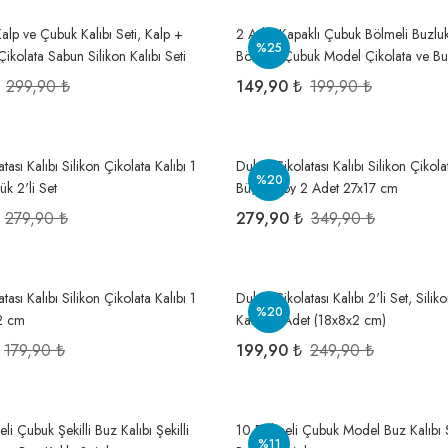
 Kalp ve Çubuk Kalıbı Seti, Kalp +
2 Adet Kapaklı Çubuk Bölmeli Buzlu
%25
kolata Sabun Silikon Kalıbı Seti
Bölmeli Çubuk Model Çikolata ve Buz 
Set
299,90 ₺
149,90 ₺
199,90 ₺
tası Kalıbı Silikon Çikolata Kalıbı 1
Dubai Çikolatası Kalıbı Silikon Çikola
%20
k 2'li Set
Büyük Boy 2 Adet 27x17 cm
279,90 ₺
279,90 ₺
349,90 ₺
tası Kalıbı Silikon Çikolata Kalıbı 1
Dubai Çikolatası Kalıbı 2'li Set, Silik
%20
2 cm
Kalıbı 2 Adet (18x8x2 cm)
179,90 ₺
199,90 ₺
249,90 ₺
li Çubuk Şekilli Buz Kalıbı Şekilli
10 Bölmeli Çubuk Model Buz Kalıbı 
%11