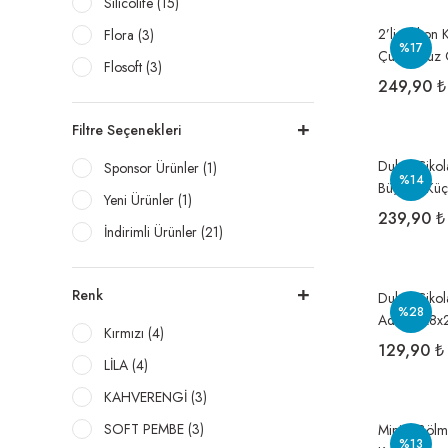
Silicolife (15)
2’li Silikon
Flora (3)
%17
Çubuk Buz Çi
Flosoft (3)
BPA Free
249,90 ₺
Filtre Seçenekleri
Dubai Çikola
Sponsor Ürünler (1)
%14
Büyük 1 Küçü
Yeni Ürünler (1)
239,90 ₺
İndirimli Ürünler (21)
Renk
Dubai Çikola
%28
Adet 18x8x
Kırmızı (4)
129,90 ₺
LİLA (4)
KAHVERENGİ (3)
SOFT PEMBE (3)
Mini 5 Bölme
%13