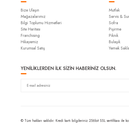
Bize Ulaşın
Mutfak
Mağazalarımız
Servis & S
Bilgi Toplumu Hizmetleri
Sofra
Site Haritası
Pişirme
Franchising
Piknik
Hikayemiz
Bulaşık
Kurumsal Satış
Yemek Sakl
YENİLİKLERDEN İLK SİZİN HABERİNİZ OLSUN.
© Tüm hakları saklıdır. Kredi kartı bilgileriniz 256bit SSL sertifikası ile k