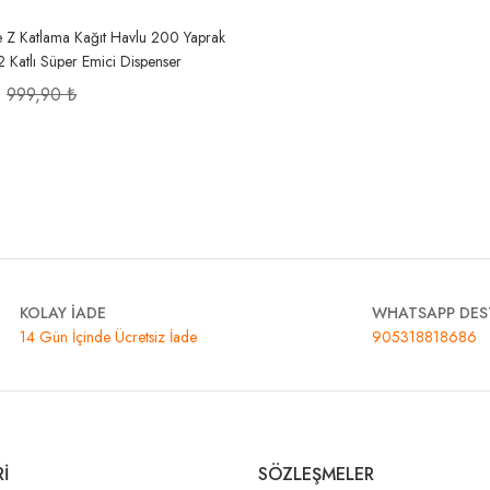
te Z Katlama Kağıt Havlu 200 Yaprak
 2 Katlı Süper Emici Dispenser
li
999,90 ₺
KOLAY İADE
WHATSAPP DES
14 Gün İçinde Ücretsiz İade
905318818686
İ
SÖZLEŞMELER