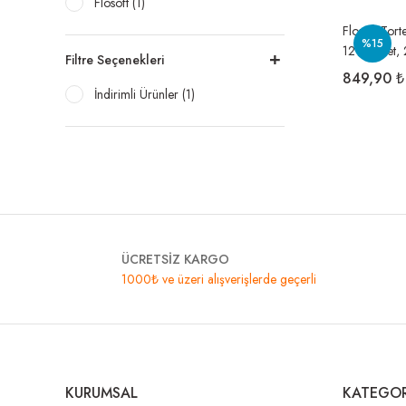
Flosoft (1)
Flosoft Tor
%15
12’li Paket,
Filtre Seçenekleri
Havlusu 1 Ko
849,90 ₺
İndirimli Ürünler (1)
ÜCRETSİZ KARGO
1000₺ ve üzeri alışverişlerde geçerli
KURUMSAL
KATEGOR