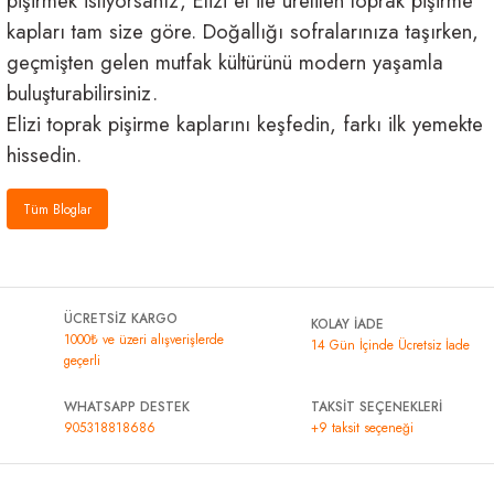
pişirmek istiyorsanız, Elizi el ile üretilen toprak pişirme
kapları tam size göre. Doğallığı sofralarınıza taşırken,
geçmişten gelen mutfak kültürünü modern yaşamla
buluşturabilirsiniz.
Elizi toprak pişirme kaplarını keşfedin, farkı ilk yemekte
hissedin.
Tüm Bloglar
ÜCRETSİZ KARGO
KOLAY İADE
1000₺ ve üzeri alışverişlerde
14 Gün İçinde Ücretsiz İade
geçerli
WHATSAPP DESTEK
TAKSİT SEÇENEKLERİ
905318818686
+9 taksit seçeneği