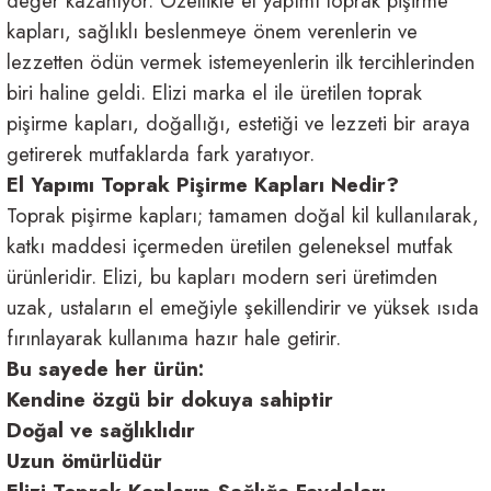
değer kazanıyor. Özellikle el yapımı toprak pişirme
kapları, sağlıklı beslenmeye önem verenlerin ve
arı
iler
 Mikrofiber Bezler
lezzetten ödün vermek istemeyenlerin ilk tercihlerinden
ı
e Kovalar
biri haline geldi. Elizi marka el ile üretilen toprak
pişirme kapları, doğallığı, estetiği ve lezzeti bir araya
ereçleri
apları
getirerek mutfaklarda fark yaratıyor.
El Yapımı Toprak Pişirme Kapları Nedir?
Toprak pişirme kapları; tamamen doğal kil kullanılarak,
katkı maddesi içermeden üretilen geleneksel mutfak
spenserleri
ürünleridir. Elizi, bu kapları modern seri üretimden
uzak, ustaların el emeğiyle şekillendirir ve yüksek ısıda
fırınlayarak kullanıma hazır hale getirir.
Bu sayede her ürün:
Kendine özgü bir dokuya sahiptir
Doğal ve sağlıklıdır
Uzun ömürlüdür