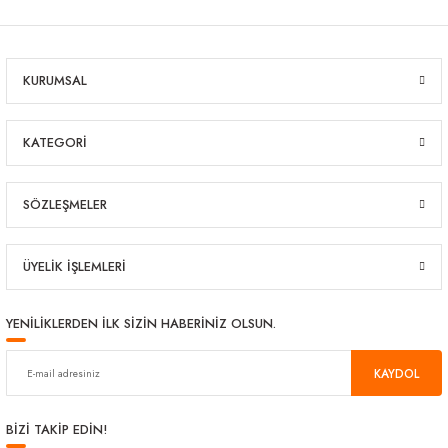
arı
iler
 Mikrofiber Bezler
ı
e Kovalar
KURUMSAL
ereçleri
apları
KATEGORİ
SÖZLEŞMELER
spenserleri
ÜYELİK İŞLEMLERİ
YENİLİKLERDEN İLK SİZİN HABERİNİZ OLSUN.
KAYDOL
BİZİ TAKİP EDİN!