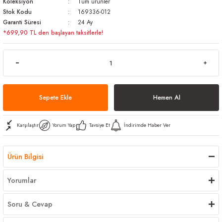
Koleksiyon
Tüm ürünler
arı
iler
 Mikrofiber Bezler
Stok Kodu
169336-012
Garanti Süresi
24 Ay
*699,90 TL den başlayan taksitlerle!
ı
e Kovalar
ereçleri
apları
Sepete Ekle
Hemen Al
spenserleri
Karşılaştır
Yorum Yap
Tavsiye Et
İndirimde Haber Ver
Ürün Bilgisi
Yorumlar
Soru & Cevap