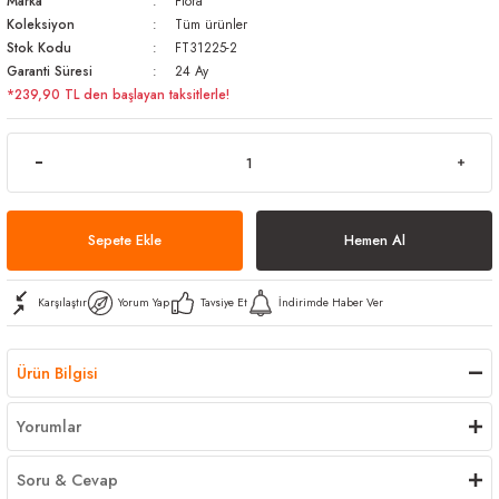
Marka
Flora
Koleksiyon
Tüm ürünler
arı
iler
 Mikrofiber Bezler
Stok Kodu
FT31225-2
Garanti Süresi
24 Ay
ı
e Kovalar
*239,90 TL den başlayan taksitlerle!
ereçleri
apları
Sepete Ekle
Hemen Al
spenserleri
Karşılaştır
Yorum Yap
Tavsiye Et
İndirimde Haber Ver
Ürün Bilgisi
Yorumlar
Soru & Cevap