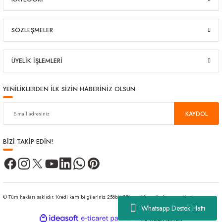
SÖZLEŞMELER
ÜYELİK İŞLEMLERİ
YENİLİKLERDEN İLK SİZİN HABERİNİZ OLSUN.
KAYDOL
BİZİ TAKİP EDİN!
© Tüm hakları saklıdır. Kredi kartı bilgileriniz 256bit SSL sertifikası ile korunmaktadır.
Whatsapp Destek Hattı
ideasoft
ile
e-