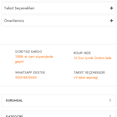
Taksit Seçenekleri
Önerileriniz
ÜCRETSİZ KARGO
KOLAY İADE
1000₺ ve üzeri alışverişlerde
14 Gün İçinde Ücretsiz İade
geçerli
WHATSAPP DESTEK
TAKSİT SEÇENEKLERİ
905318818686
+9 taksit seçeneği
KURUMSAL
KATEGORİ