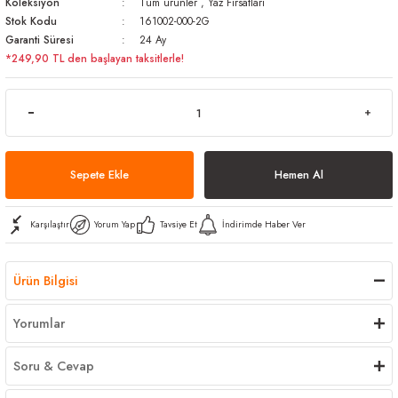
Koleksiyon
Tüm ürünler
,
Yaz Fırsatları
arı
iler
 Mikrofiber Bezler
Stok Kodu
161002-000-2G
Garanti Süresi
24 Ay
*249,90 TL den başlayan taksitlerle!
ı
e Kovalar
ereçleri
apları
Sepete Ekle
Hemen Al
spenserleri
Karşılaştır
Yorum Yap
Tavsiye Et
İndirimde Haber Ver
Ürün Bilgisi
Yorumlar
Soru & Cevap