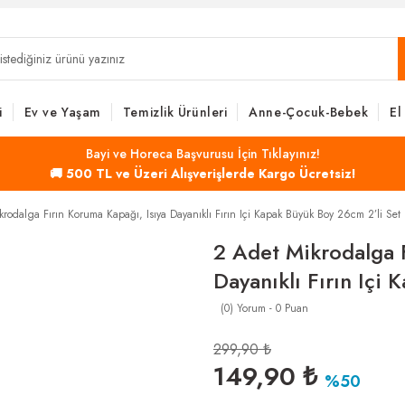
i
Ev ve Yaşam
Temizlik Ürünleri
Anne-Çocuk-Bebek
El
Bayi ve Horeca Başvurusu İçin Tıklayınız!
🚚 500 TL ve Üzeri Alışverişlerde Kargo Ücretsiz!
rodalga Fırın Koruma Kapağı, Isıya Dayanıklı Fırın Içi Kapak Büyük Boy 26cm 2’li Set
2 Adet Mikrodalga F
Dayanıklı Fırın Içi
(0) Yorum - 0 Puan
299,90 ₺
149,90 ₺
%50