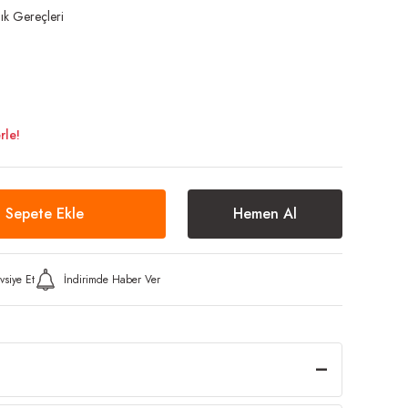
ık Gereçleri
rle!
Sepete Ekle
Hemen Al
vsiye Et
İndirimde Haber Ver