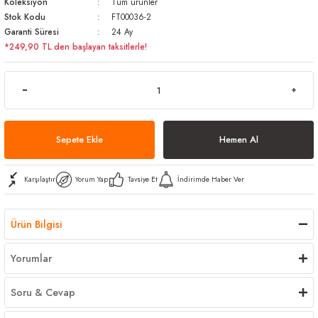
Koleksiyon
Tüm ürünler
arı
iler
 Mikrofiber Bezler
Stok Kodu
FT00036-2
Garanti Süresi
24 Ay
*249,90 TL den başlayan taksitlerle!
ı
e Kovalar
ereçleri
apları
Sepete Ekle
Hemen Al
spenserleri
Karşılaştır
Yorum Yap
Tavsiye Et
İndirimde Haber Ver
Ürün Bilgisi
Yorumlar
Soru & Cevap