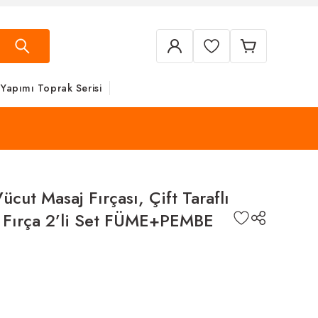
 Yapımı Toprak Serisi
cut Masaj Fırçası, Çift Taraflı
j Fırça 2’li Set FÜME+PEMBE