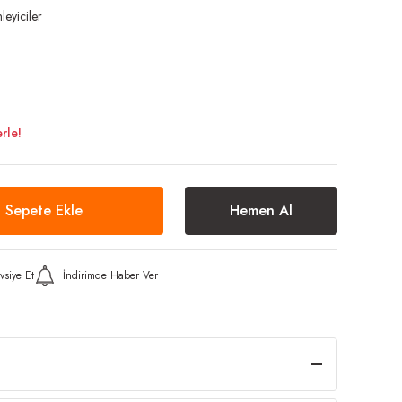
eyiciler
rle!
Sepete Ekle
Hemen Al
vsiye Et
İndirimde Haber Ver