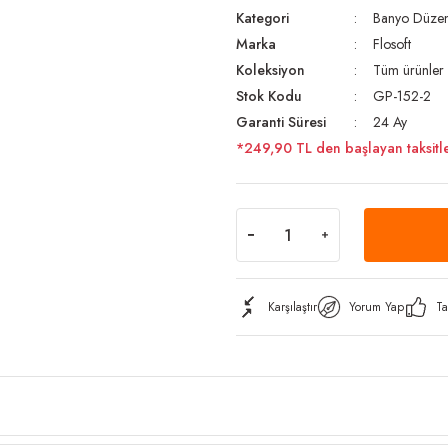
Kategori
Banyo Düzenl
Marka
Flosoft
Koleksiyon
Tüm ürünler
Stok Kodu
GP-152-2
Garanti Süresi
24 Ay
*249,90 TL den başlayan taksitle
Karşılaştır
Yorum Yap
Ta