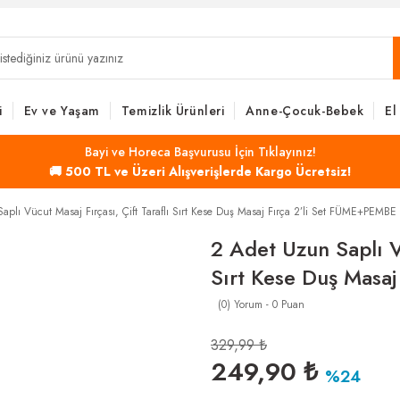
i
Ev ve Yaşam
Temizlik Ürünleri
Anne-Çocuk-Bebek
El
Bayi ve Horeca Başvurusu İçin Tıklayınız!
🚚 500 TL ve Üzeri Alışverişlerde Kargo Ücretsiz!
aplı Vücut Masaj Fırçası, Çift Taraflı Sırt Kese Duş Masaj Fırça 2’li Set FÜME+PEMBE
2 Adet Uzun Saplı Vü
Sırt Kese Duş Masa
(0) Yorum - 0 Puan
329,99 ₺
249,90 ₺
%24