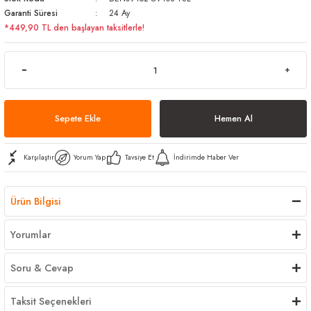
Garanti Süresi
24 Ay
arı
iler
 Mikrofiber Bezler
*449,90 TL den başlayan taksitlerle!
ı
e Kovalar
ereçleri
apları
Sepete Ekle
Hemen Al
spenserleri
Karşılaştır
Yorum Yap
Tavsiye Et
İndirimde Haber Ver
Ürün Bilgisi
Yorumlar
Soru & Cevap
Taksit Seçenekleri