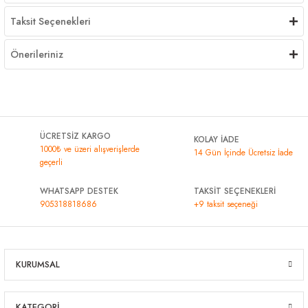
Taksit Seçenekleri
Önerileriniz
ÜCRETSİZ KARGO
KOLAY İADE
1000₺ ve üzeri alışverişlerde
14 Gün İçinde Ücretsiz İade
geçerli
WHATSAPP DESTEK
TAKSİT SEÇENEKLERİ
905318818686
+9 taksit seçeneği
KURUMSAL
KATEGORİ