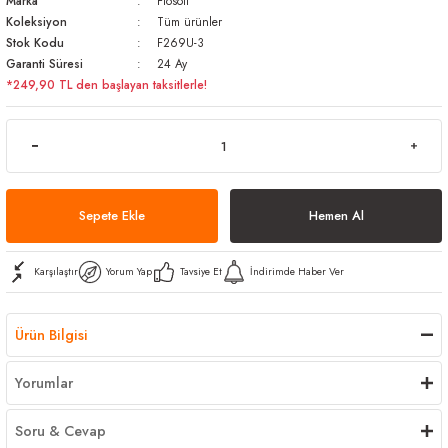
Marka
Flosoft
Koleksiyon
Tüm ürünler
arı
iler
 Mikrofiber Bezler
Stok Kodu
F269U-3
Garanti Süresi
24 Ay
ı
e Kovalar
*249,90 TL den başlayan taksitlerle!
ereçleri
apları
Sepete Ekle
Hemen Al
spenserleri
Karşılaştır
Yorum Yap
Tavsiye Et
İndirimde Haber Ver
Ürün Bilgisi
Yorumlar
Soru & Cevap