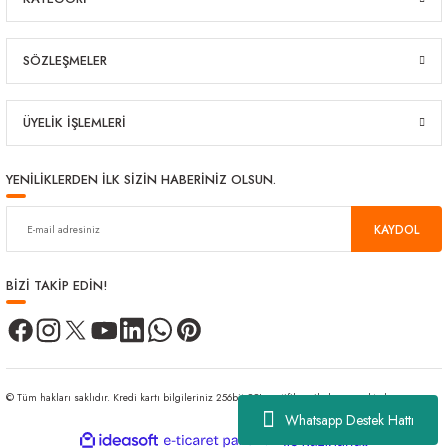
SÖZLEŞMELER
ÜYELİK İŞLEMLERİ
YENİLİKLERDEN İLK SİZİN HABERİNİZ OLSUN.
KAYDOL
BİZİ TAKİP EDİN!
© Tüm hakları saklıdır. Kredi kartı bilgileriniz 256bit SSL sertifikası ile korunmaktadır.
Whatsapp Destek Hattı
ideasoft
ile
e-