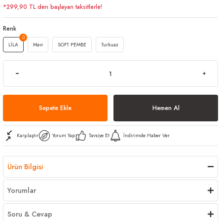
*299,90 TL den başlayan taksitlerle!
arı
iler
 Mikrofiber Bezler
Renk
ı
e Kovalar
LİLA
Mavi
SOFT PEMBE
Turkuaz
ereçleri
apları
Sepete Ekle
Hemen Al
spenserleri
Karşılaştır
Yorum Yap
Tavsiye Et
İndirimde Haber Ver
Ürün Bilgisi
Yorumlar
Soru & Cevap