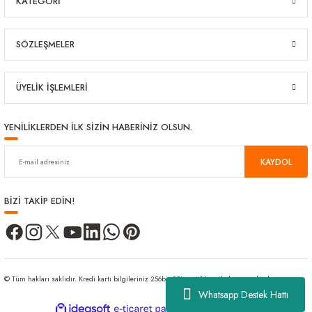
KATEGORİ
SÖZLEŞMELER
ÜYELİK İŞLEMLERİ
YENİLİKLERDEN İLK SİZİN HABERİNİZ OLSUN.
KAYDOL
BİZİ TAKİP EDİN!
© Tüm hakları saklıdır. Kredi kartı bilgileriniz 256bit SSL sertifikası ile korunmaktadır.
Whatsapp Destek Hattı
ideasoft
ile
e-