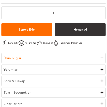
arı
iler
 Mikrofiber Bezler
ı
e Kovalar
ereçleri
apları
Sepete Ekle
Hemen Al
Karşılaştır
Yorum Yap
Tavsiye Et
İndirimde Haber Ver
spenserleri
Ürün Bilgisi
Yorumlar
Soru & Cevap
Taksit Seçenekleri
Önerileriniz