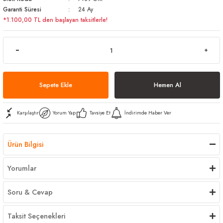
Garanti Süresi
24 Ay
arı
iler
 Mikrofiber Bezler
*1.100,00 TL den başlayan taksitlerle!
ı
e Kovalar
ereçleri
apları
Sepete Ekle
Hemen Al
spenserleri
Karşılaştır
Yorum Yap
Tavsiye Et
İndirimde Haber Ver
Ürün Bilgisi
Yorumlar
Soru & Cevap
Taksit Seçenekleri