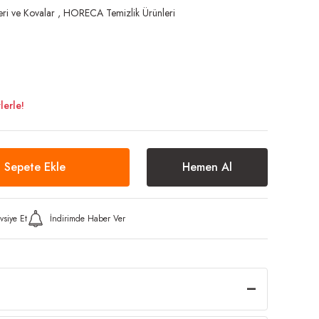
eri ve Kovalar
,
HORECA Temizlik Ürünleri
lerle!
Sepete Ekle
Hemen Al
vsiye Et
İndirimde Haber Ver