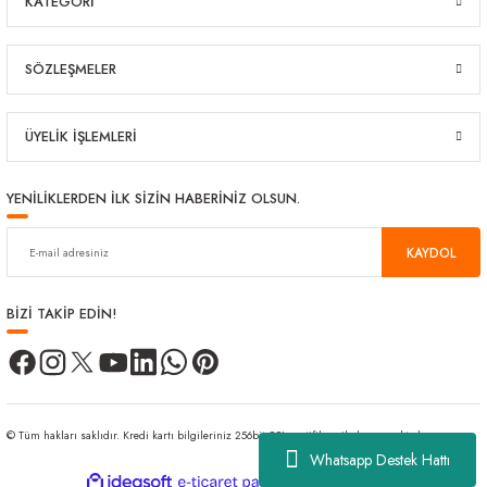
KATEGORİ
SÖZLEŞMELER
ÜYELİK İŞLEMLERİ
YENİLİKLERDEN İLK SİZİN HABERİNİZ OLSUN.
KAYDOL
BİZİ TAKİP EDİN!
© Tüm hakları saklıdır. Kredi kartı bilgileriniz 256bit SSL sertifikası ile korunmaktadır.
Whatsapp Destek Hattı
ideasoft
ile
e-