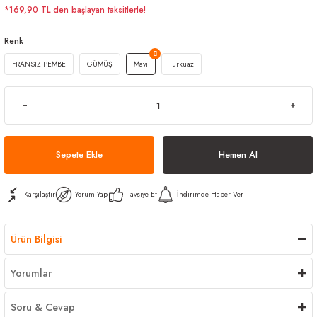
*169,90 TL den başlayan taksitlerle!
arı
iler
 Mikrofiber Bezler
Renk
ı
e Kovalar
FRANSIZ PEMBE
GÜMÜŞ
Mavi
Turkuaz
ereçleri
apları
Sepete Ekle
Hemen Al
spenserleri
Karşılaştır
Yorum Yap
Tavsiye Et
İndirimde Haber Ver
Ürün Bilgisi
Yorumlar
Soru & Cevap