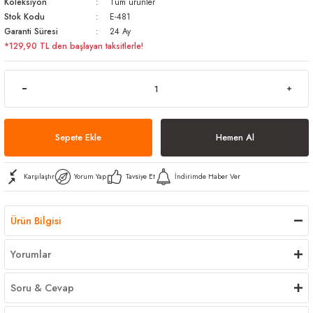
Koleksiyon
Tüm ürünler
arı
iler
 Mikrofiber Bezler
Stok Kodu
E-481
Garanti Süresi
24 Ay
*129,90 TL den başlayan taksitlerle!
ı
e Kovalar
ereçleri
apları
Sepete Ekle
Hemen Al
spenserleri
Karşılaştır
Yorum Yap
Tavsiye Et
İndirimde Haber Ver
Ürün Bilgisi
Yorumlar
Soru & Cevap