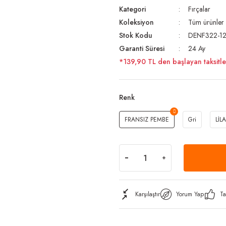
Kategori
Fırçalar
Koleksiyon
Tüm ürünler
Stok Kodu
DENF322-12
Garanti Süresi
24 Ay
*139,90 TL den başlayan taksitle
Renk
FRANSIZ PEMBE
Gri
LİLA
Karşılaştır
Yorum Yap
Ta