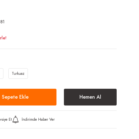
81
rle!
Turkuaz
Sepete Ekle
Hemen Al
vsiye Et
İndirimde Haber Ver