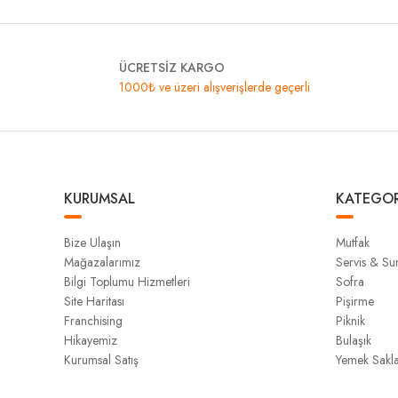
ÜCRETSİZ KARGO
1000₺ ve üzeri alışverişlerde geçerli
KURUMSAL
KATEGOR
Bize Ulaşın
Mutfak
Mağazalarımız
Servis & S
Bilgi Toplumu Hizmetleri
Sofra
Site Haritası
Pişirme
Franchising
Piknik
Hikayemiz
Bulaşık
Kurumsal Satış
Yemek Sakl