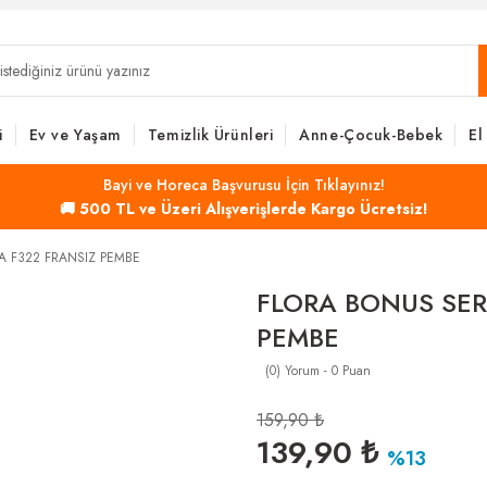
i
Ev ve Yaşam
Temizlik Ürünleri
Anne-Çocuk-Bebek
El
Bayi ve Horeca Başvurusu İçin Tıklayınız!
🚚 500 TL ve Üzeri Alışverişlerde Kargo Ücretsiz!
A F322 FRANSIZ PEMBE
FLORA BONUS SER
PEMBE
(0) Yorum - 0 Puan
159,90 ₺
139,90 ₺
%13