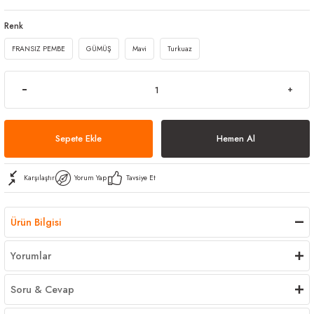
arı
iler
 Mikrofiber Bezler
Renk
FRANSIZ PEMBE
GÜMÜŞ
Mavi
Turkuaz
ı
e Kovalar
ereçleri
apları
Sepete Ekle
Hemen Al
spenserleri
Karşılaştır
Yorum Yap
Tavsiye Et
Ürün Bilgisi
Yorumlar
Soru & Cevap