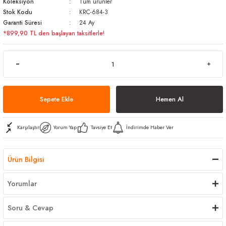
Koleksiyon
Tüm ürünler
arı
iler
 Mikrofiber Bezler
Stok Kodu
KRC-684-3
Garanti Süresi
24 Ay
*899,90 TL den başlayan taksitlerle!
ı
e Kovalar
ereçleri
apları
Sepete Ekle
Hemen Al
spenserleri
Karşılaştır
Yorum Yap
Tavsiye Et
İndirimde Haber Ver
Ürün Bilgisi
Yorumlar
Soru & Cevap