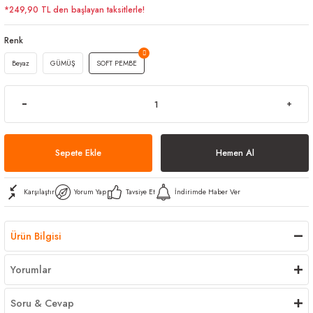
*249,90 TL den başlayan taksitlerle!
arı
iler
 Mikrofiber Bezler
Renk
ı
e Kovalar
Beyaz
GÜMÜŞ
SOFT PEMBE
ereçleri
apları
Sepete Ekle
Hemen Al
spenserleri
Karşılaştır
Yorum Yap
Tavsiye Et
İndirimde Haber Ver
Ürün Bilgisi
Yorumlar
Soru & Cevap