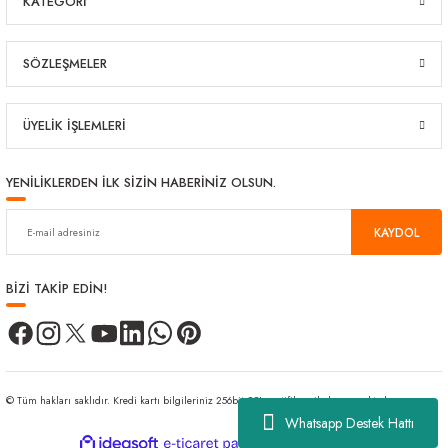
KATEGORİ
SÖZLEŞMELER
ÜYELİK İŞLEMLERİ
YENİLİKLERDEN İLK SİZİN HABERİNİZ OLSUN.
KAYDOL
BİZİ TAKİP EDİN!
© Tüm hakları saklıdır. Kredi kartı bilgileriniz 256bit SSL sertifikası ile korunmaktadır.
Whatsapp Destek Hattı
ideasoft
ile
e-