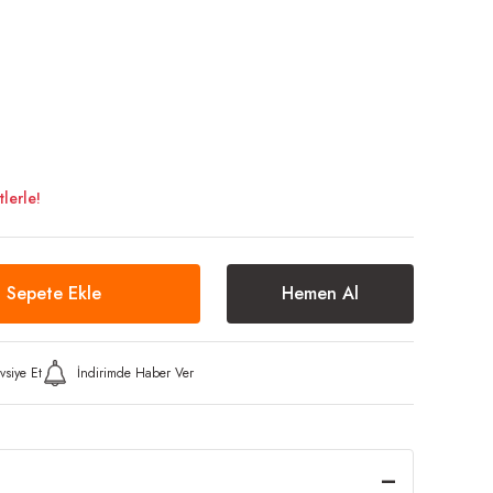
lerle!
Sepete Ekle
Hemen Al
vsiye Et
İndirimde Haber Ver