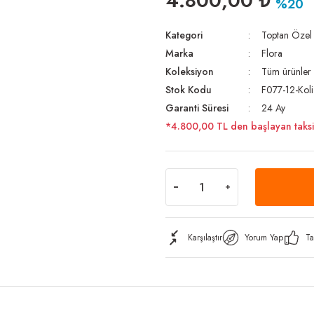
4.800,00 ₺
%20
Kategori
Toptan Özel
Marka
Flora
Koleksiyon
Tüm ürünler
Stok Kodu
F077-12-Koli
Garanti Süresi
24 Ay
*4.800,00 TL den başlayan taksit
Karşılaştır
Yorum Yap
Ta