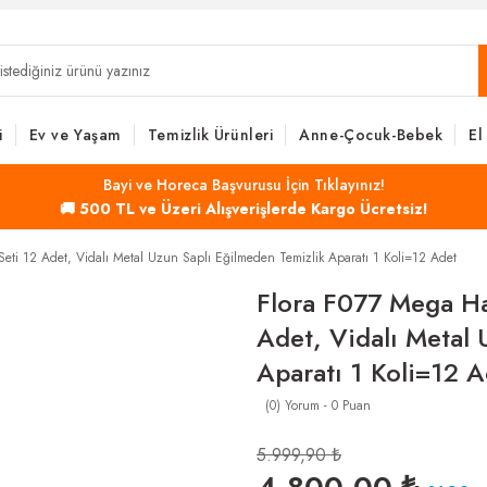
i
Ev ve Yaşam
Temizlik Ürünleri
Anne-Çocuk-Bebek
El
Bayi ve Horeca Başvurusu İçin Tıklayınız!
🚚 500 TL ve Üzeri Alışverişlerde Kargo Ücretsiz!
eti 12 Adet, Vidalı Metal Uzun Saplı Eğilmeden Temizlik Aparatı 1 Koli=12 Adet
Flora F077 Mega Haz
Adet, Vidalı Metal 
Aparatı 1 Koli=12 A
(0) Yorum - 0 Puan
5.999,90 ₺