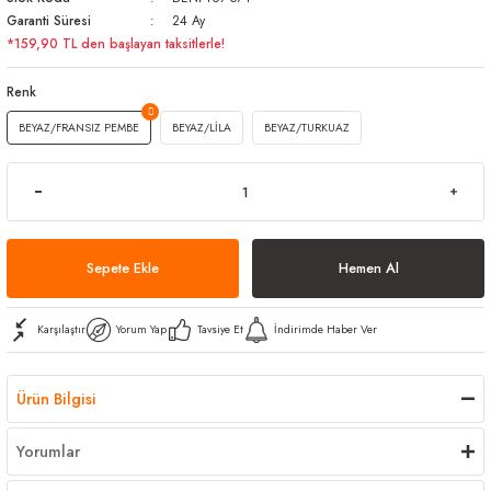
Garanti Süresi
24 Ay
arı
iler
 Mikrofiber Bezler
*159,90 TL den başlayan taksitlerle!
ı
e Kovalar
Renk
BEYAZ/FRANSIZ PEMBE
BEYAZ/LİLA
BEYAZ/TURKUAZ
ereçleri
apları
spenserleri
Sepete Ekle
Hemen Al
Karşılaştır
Yorum Yap
Tavsiye Et
İndirimde Haber Ver
Ürün Bilgisi
Yorumlar