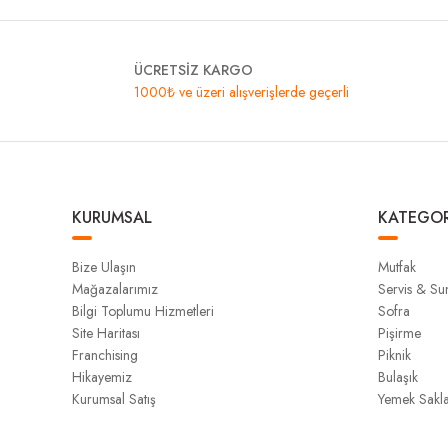
ÜCRETSİZ KARGO
1000₺ ve üzeri alışverişlerde geçerli
KURUMSAL
KATEGOR
Bize Ulaşın
Mutfak
Mağazalarımız
Servis & S
Bilgi Toplumu Hizmetleri
Sofra
Site Haritası
Pişirme
Franchising
Piknik
Hikayemiz
Bulaşık
Kurumsal Satış
Yemek Sakl