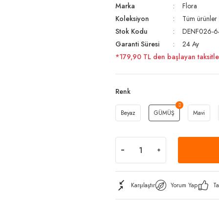
Marka
Flora
Koleksiyon
Tüm ürünler
Stok Kodu
DENF026-6
Garanti Süresi
24 Ay
*179,90 TL den başlayan taksitle
Renk
Beyaz
GÜMÜŞ
Mavi
Karşılaştır
Yorum Yap
Ta