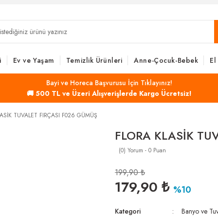
i
Ev ve Yaşam
Temizlik Ürünleri
Anne-Çocuk-Bebek
El
Bayi ve Horeca Başvurusu İçin Tıklayınız!
🚚 500 TL ve Üzeri Alışverişlerde Kargo Ücretsiz!
LASİK TUVALET FIRÇASI F026 GÜMÜŞ
FLORA KLASİK TU
(0) Yorum - 0 Puan
199,90 ₺
179,90 ₺
%10
Kategori
Banyo ve Tuva