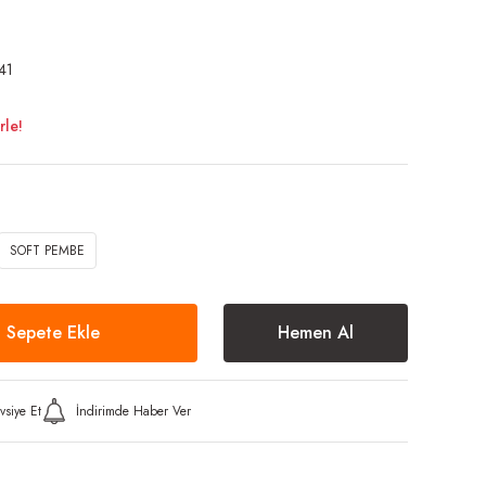
41
rle!
SOFT PEMBE
Sepete Ekle
Hemen Al
vsiye Et
İndirimde Haber Ver