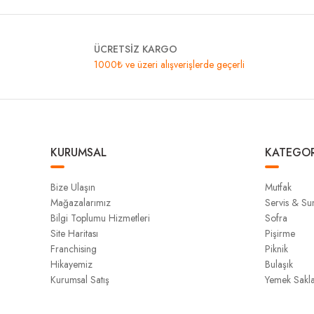
ÜCRETSİZ KARGO
1000₺ ve üzeri alışverişlerde geçerli
KURUMSAL
KATEGOR
Bize Ulaşın
Mutfak
Mağazalarımız
Servis & S
Bilgi Toplumu Hizmetleri
Sofra
Site Haritası
Pişirme
Franchising
Piknik
Hikayemiz
Bulaşık
Kurumsal Satış
Yemek Sakl