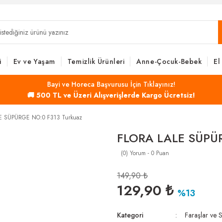
i
Ev ve Yaşam
Temizlik Ürünleri
Anne-Çocuk-Bebek
El
Bayi ve Horeca Başvurusu İçin Tıklayınız!
🚚 500 TL ve Üzeri Alışverişlerde Kargo Ücretsiz!
E SÜPÜRGE NO:0 F313 Turkuaz
FLORA LALE SÜPÜR
(0) Yorum - 0 Puan
149,90 ₺
129,90 ₺
%13
Kategori
Faraşlar ve 