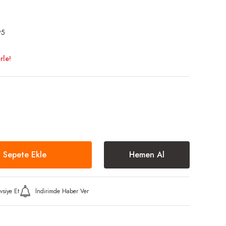
95
rle!
Sepete Ekle
Hemen Al
vsiye Et
İndirimde Haber Ver