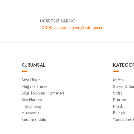
ÜCRETSİZ KARGO
1000₺ ve üzeri alışverişlerde geçerli
KURUMSAL
KATEGOR
Bize Ulaşın
Mutfak
Mağazalarımız
Servis & S
Bilgi Toplumu Hizmetleri
Sofra
Site Haritası
Pişirme
Franchising
Piknik
Hikayemiz
Bulaşık
Kurumsal Satış
Yemek Sakl