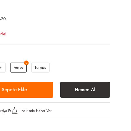
320
rle!
vi
Pembe
Turkuaz
Sepete Ekle
Hemen Al
vsiye Et
İndirimde Haber Ver