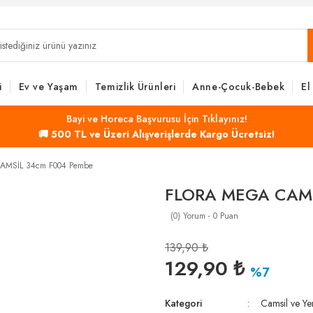
i
Ev ve Yaşam
Temizlik Ürünleri
Anne-Çocuk-Bebek
El
Bayi ve Horeca Başvurusu İçin Tıklayınız!
🚚 500 TL ve Üzeri Alışverişlerde Kargo Ücretsiz!
AMSİL 34cm F004 Pembe
FLORA MEGA CAMS
(0) Yorum - 0 Puan
139,90 ₺
129,90 ₺
%7
Kategori
Camsil ve Yer