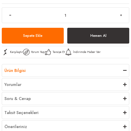
arı
iler
 Mikrofiber Bezler
ı
e Kovalar
Sepete Ekle
Hemen Al
ereçleri
apları
Karşılaştır
Yorum Yap
Tavsiye Et
İndirimde Haber Ver
spenserleri
Ürün Bilgisi
Yorumlar
Soru & Cevap
Taksit Seçenekleri
Önerileriniz