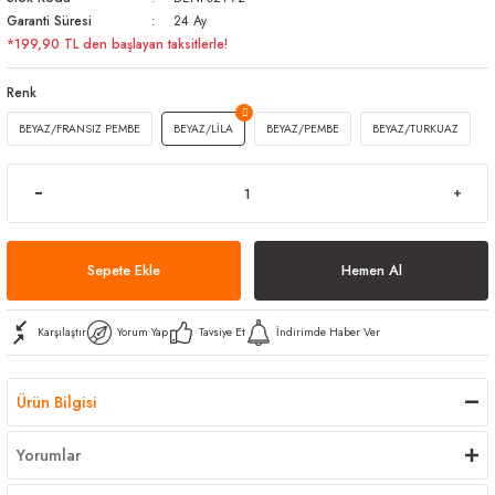
Garanti Süresi
24 Ay
arı
iler
 Mikrofiber Bezler
*199,90 TL den başlayan taksitlerle!
ı
e Kovalar
Renk
BEYAZ/FRANSIZ PEMBE
BEYAZ/LİLA
BEYAZ/PEMBE
BEYAZ/TURKUAZ
ereçleri
apları
spenserleri
Sepete Ekle
Hemen Al
Karşılaştır
Yorum Yap
Tavsiye Et
İndirimde Haber Ver
Ürün Bilgisi
Yorumlar