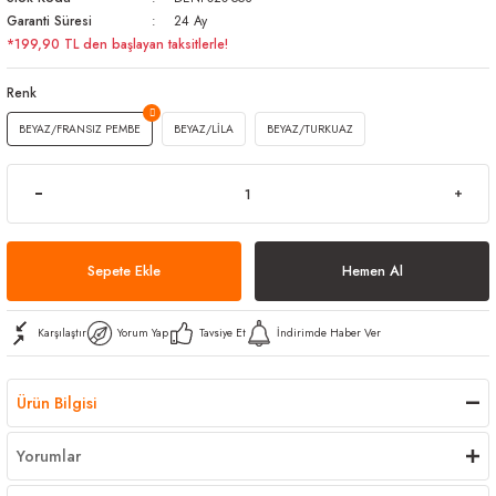
Garanti Süresi
24 Ay
arı
iler
 Mikrofiber Bezler
*199,90 TL den başlayan taksitlerle!
ı
e Kovalar
Renk
BEYAZ/FRANSIZ PEMBE
BEYAZ/LİLA
BEYAZ/TURKUAZ
ereçleri
apları
spenserleri
Sepete Ekle
Hemen Al
Karşılaştır
Yorum Yap
Tavsiye Et
İndirimde Haber Ver
Ürün Bilgisi
Yorumlar