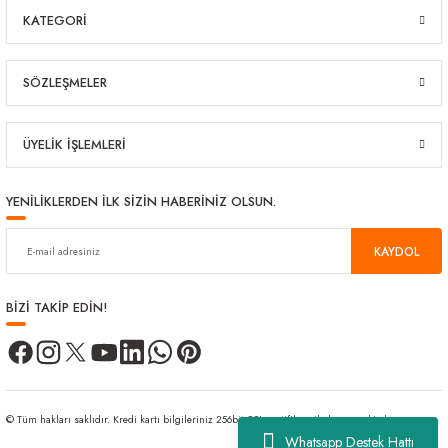
KATEGORİ
SÖZLEŞMELER
ÜYELİK İŞLEMLERİ
YENİLİKLERDEN İLK SİZİN HABERİNİZ OLSUN.
KAYDOL
BİZİ TAKİP EDİN!
© Tüm hakları saklıdır. Kredi kartı bilgileriniz 256bit SSL sertifikası ile korunmaktadır.
Whatsapp Destek Hattı