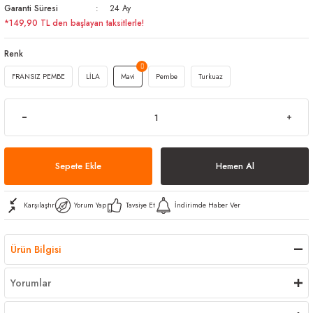
Garanti Süresi
24 Ay
arı
iler
 Mikrofiber Bezler
*149,90 TL den başlayan taksitlerle!
ı
e Kovalar
Renk
FRANSIZ PEMBE
LİLA
Mavi
Pembe
Turkuaz
ereçleri
apları
spenserleri
Sepete Ekle
Hemen Al
Karşılaştır
Yorum Yap
Tavsiye Et
İndirimde Haber Ver
Ürün Bilgisi
Yorumlar