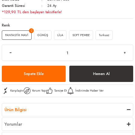
Garanti Süresi
24 Ay
arı
iler
 Mikrofiber Bezler
*129,90 TL den başlayan taksitlerle!
ı
e Kovalar
Renk
FANTASTİK MAVİ
GÜMÜŞ
LİLA
SOFT PEMBE
Turkuaz
ereçleri
apları
spenserleri
Sepete Ekle
Hemen Al
Karşılaştır
Yorum Yap
Tavsiye Et
İndirimde Haber Ver
Ürün Bilgisi
Yorumlar