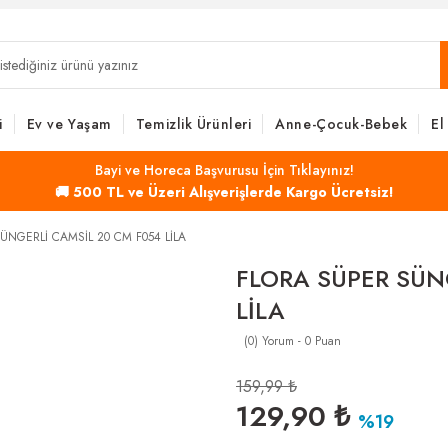
i
Ev ve Yaşam
Temizlik Ürünleri
Anne-Çocuk-Bebek
El
Bayi ve Horeca Başvurusu İçin Tıklayınız!
🚚 500 TL ve Üzeri Alışverişlerde Kargo Ücretsiz!
ÜNGERLİ CAMSİL 20 CM F054 LİLA
FLORA SÜPER SÜN
LİLA
(0) Yorum - 0 Puan
159,99 ₺
129,90 ₺
%19