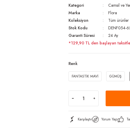
Kategori
Camsil ve Yer
Marka
Flora
Koleksiyon
Tüm ürünler
Stok Kodu
DENF054-6
Garanti Süresi
24 Ay
*129,90 TL den başlayan taksitle
Renk
FANTASTİK MAVİ
GÜMÜŞ
Karşılaştır
Yorum Yap
Ta