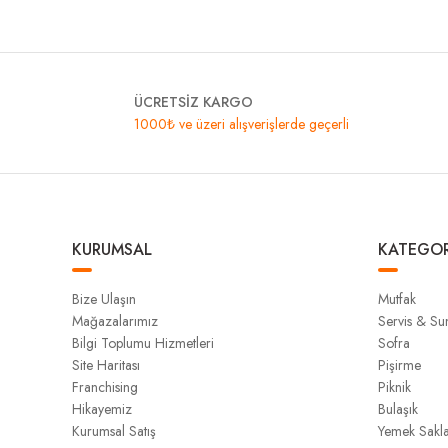
ÜCRETSİZ KARGO
1000₺ ve üzeri alışverişlerde geçerli
KURUMSAL
KATEGOR
Bize Ulaşın
Mutfak
Mağazalarımız
Servis & S
Bilgi Toplumu Hizmetleri
Sofra
Site Haritası
Pişirme
Franchising
Piknik
Hikayemiz
Bulaşık
Kurumsal Satış
Yemek Sakl