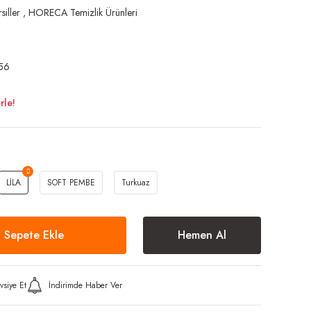
siller
,
HORECA Temizlik Ürünleri
56
rle!
LİLA
SOFT PEMBE
Turkuaz
Sepete Ekle
Hemen Al
vsiye Et
İndirimde Haber Ver