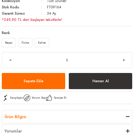
Koleksiyon
Tüm ürünler
arı
iler
 Mikrofiber Bezler
Stok Kodu
FT09164
Garanti Süresi
24 Ay
*249,90 TL den başlayan taksitlerle!
ı
e Kovalar
Renk
ereçleri
apları
Beyaz
Füme
Kahve
spenserleri
Sepete Ekle
Hemen Al
Karşılaştır
Yorum Yap
Tavsiye Et
Ürün Bilgisi
Yorumlar