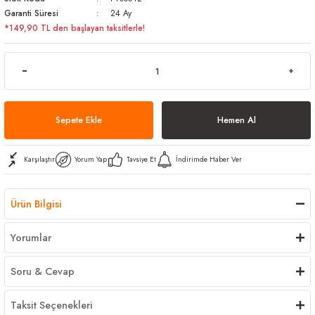
Garanti Süresi
24 Ay
arı
iler
 Mikrofiber Bezler
*149,90 TL den başlayan taksitlerle!
ı
e Kovalar
ereçleri
apları
Sepete Ekle
Hemen Al
spenserleri
Karşılaştır
Yorum Yap
Tavsiye Et
İndirimde Haber Ver
Ürün Bilgisi
Yorumlar
Soru & Cevap
Taksit Seçenekleri