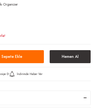
kı Organizer
rle!
Sepete Ekle
Hemen Al
vsiye Et
İndirimde Haber Ver