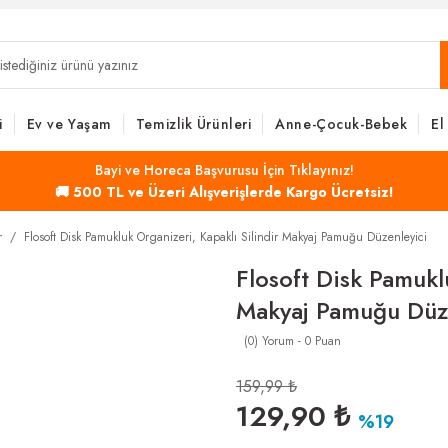
i
Ev ve Yaşam
Temizlik Ürünleri
Anne-Çocuk-Bebek
El
Bayi ve Horeca Başvurusu İçin Tıklayınız!
🚚 500 TL ve Üzeri Alışverişlerde Kargo Ücretsiz!
r
Flosoft Disk Pamukluk Organizeri, Kapaklı Silindir Makyaj Pamuğu Düzenleyici
Flosoft Disk Pamukl
Makyaj Pamuğu Düze
(0) Yorum - 0 Puan
159,99 ₺
129,90 ₺
%19