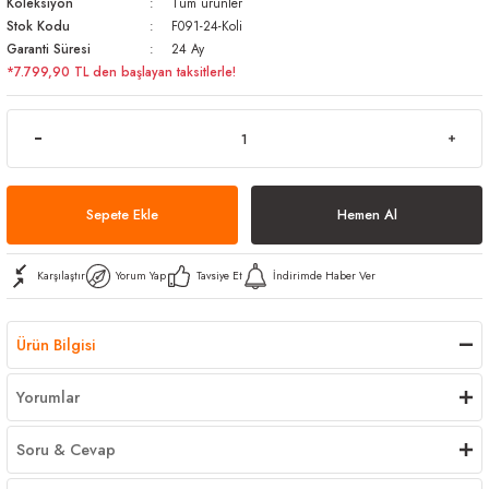
Koleksiyon
Tüm ürünler
arı
iler
 Mikrofiber Bezler
Stok Kodu
F091-24-Koli
Garanti Süresi
24 Ay
*7.799,90 TL den başlayan taksitlerle!
ı
e Kovalar
ereçleri
apları
Sepete Ekle
Hemen Al
spenserleri
Karşılaştır
Yorum Yap
Tavsiye Et
İndirimde Haber Ver
Ürün Bilgisi
Yorumlar
Soru & Cevap