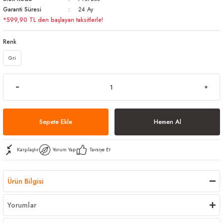
Garanti Süresi
24 Ay
arı
iler
 Mikrofiber Bezler
*599,90 TL den başlayan taksitlerle!
ı
e Kovalar
Renk
Gri
ereçleri
apları
spenserleri
Sepete Ekle
Hemen Al
Karşılaştır
Yorum Yap
Tavsiye Et
Ürün Bilgisi
Yorumlar