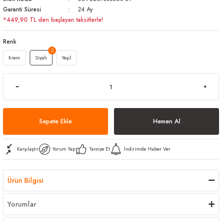
Garanti Süresi
24 Ay
arı
iler
 Mikrofiber Bezler
*449,90 TL den başlayan taksitlerle!
ı
e Kovalar
Renk
Krem
Siyah
Yeşil
ereçleri
apları
spenserleri
Sepete Ekle
Hemen Al
Karşılaştır
Yorum Yap
Tavsiye Et
İndirimde Haber Ver
Ürün Bilgisi
Yorumlar