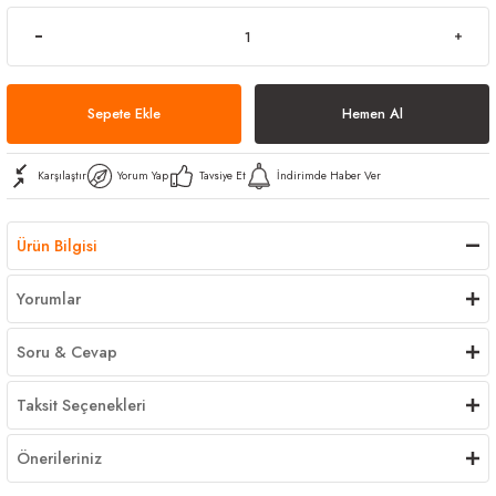
arı
iler
 Mikrofiber Bezler
ı
e Kovalar
Sepete Ekle
Hemen Al
ereçleri
apları
Karşılaştır
Yorum Yap
Tavsiye Et
İndirimde Haber Ver
spenserleri
Ürün Bilgisi
Yorumlar
Soru & Cevap
Taksit Seçenekleri
Önerileriniz