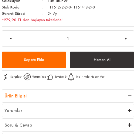
Koleksiyon
Tüm ürünler
arı
iler
 Mikrofiber Bezler
Stok Kodu
FT161272-240-FT161418-240
Garanti Süresi
24 Ay
*279,90 TL den başlayan taksitlerle!
ı
e Kovalar
ereçleri
apları
Sepete Ekle
Hemen Al
spenserleri
Karşılaştır
Yorum Yap
Tavsiye Et
İndirimde Haber Ver
Ürün Bilgisi
Yorumlar
Soru & Cevap