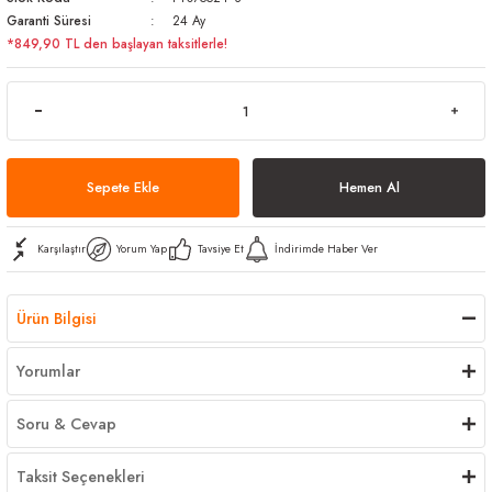
Garanti Süresi
24 Ay
arı
iler
 Mikrofiber Bezler
*849,90 TL den başlayan taksitlerle!
ı
e Kovalar
ereçleri
apları
Sepete Ekle
Hemen Al
spenserleri
Karşılaştır
Yorum Yap
Tavsiye Et
İndirimde Haber Ver
Ürün Bilgisi
Yorumlar
Soru & Cevap
Taksit Seçenekleri