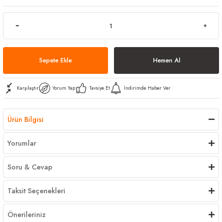
arı
iler
 Mikrofiber Bezler
ı
e Kovalar
Sepete Ekle
Hemen Al
ereçleri
apları
Karşılaştır
Yorum Yap
Tavsiye Et
İndirimde Haber Ver
spenserleri
Ürün Bilgisi
Yorumlar
Soru & Cevap
Taksit Seçenekleri
Önerileriniz