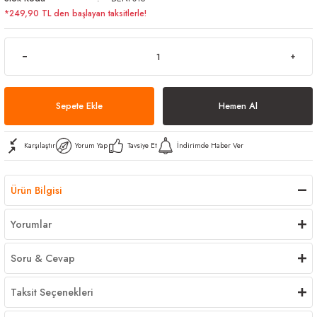
*249,90 TL den başlayan taksitlerle!
arı
iler
 Mikrofiber Bezler
ı
e Kovalar
ereçleri
apları
Sepete Ekle
Hemen Al
Karşılaştır
Yorum Yap
Tavsiye Et
İndirimde Haber Ver
spenserleri
Ürün Bilgisi
Yorumlar
Soru & Cevap
Taksit Seçenekleri