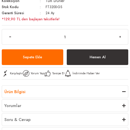
Koleksiyon
Tüm ürünler
arı
iler
 Mikrofiber Bezler
Stok Kodu
FT3200-GS
Garanti Süresi
24 Ay
*129,90 TL den başlayan taksitlerle!
ı
e Kovalar
ereçleri
apları
Sepete Ekle
Hemen Al
spenserleri
Karşılaştır
Yorum Yap
Tavsiye Et
İndirimde Haber Ver
Ürün Bilgisi
Yorumlar
Soru & Cevap