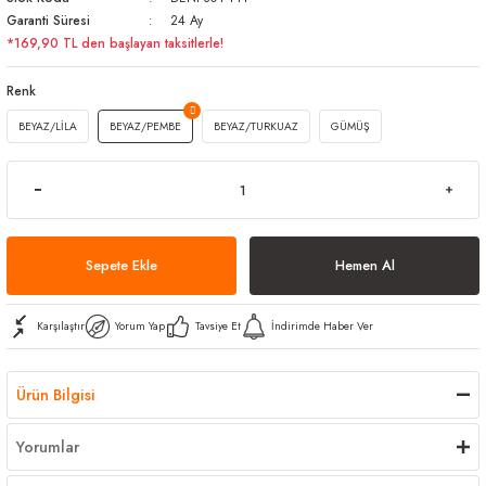
Garanti Süresi
24 Ay
arı
iler
 Mikrofiber Bezler
*169,90 TL den başlayan taksitlerle!
ı
e Kovalar
Renk
BEYAZ/LİLA
BEYAZ/PEMBE
BEYAZ/TURKUAZ
GÜMÜŞ
ereçleri
apları
spenserleri
Sepete Ekle
Hemen Al
Karşılaştır
Yorum Yap
Tavsiye Et
İndirimde Haber Ver
Ürün Bilgisi
Yorumlar