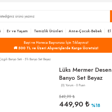
i
Ev ve Yaşam
Temizlik Ürünleri
Anne-Çocuk-Bebek
El
Bayi ve Horeca Başvurusu İçin Tıklayınız!
🚚 500 TL ve Üzeri Alışverişlerde Kargo Ücretsiz!
zgili Banyo Seti - 5’li Banyo Set Beyaz
Lüks Mermer Desenli 
Banyo Set Beyaz
(0) Yorum - 0 Puan
549,99 ₺
449,90 ₺
%18