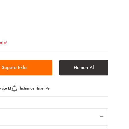
i
rle!
Sepete Ekle
Hemen Al
vsiye Et
İndirimde Haber Ver