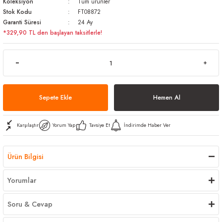
Koleksiyon
Tüm ürünler
arı
iler
 Mikrofiber Bezler
Stok Kodu
FT08872
Garanti Süresi
24 Ay
*329,90 TL den başlayan taksitlerle!
ı
e Kovalar
ereçleri
apları
Sepete Ekle
Hemen Al
spenserleri
Karşılaştır
Yorum Yap
Tavsiye Et
İndirimde Haber Ver
Ürün Bilgisi
Yorumlar
Soru & Cevap