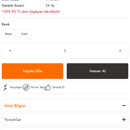
Garanti Süresi
24 Ay
arı
iler
 Mikrofiber Bezler
*399,90 TL den başlayan taksitlerle!
ı
e Kovalar
Renk
Beyaz
Siyah
ereçleri
apları
spenserleri
Sepete Ekle
Hemen Al
Karşılaştır
Yorum Yap
Tavsiye Et
Ürün Bilgisi
Yorumlar